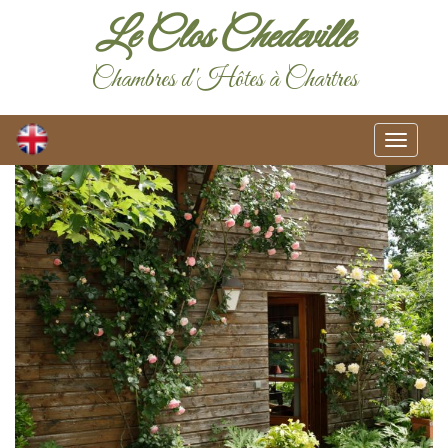
Le Clos Chedeville
Chambres d'Hôtes à Chartres
Toggle
navigat